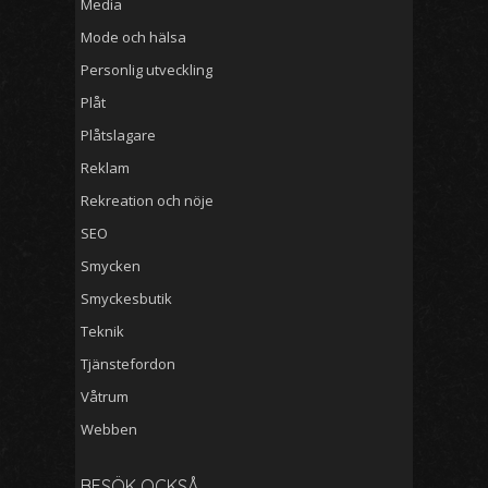
Media
Mode och hälsa
Personlig utveckling
Plåt
Plåtslagare
Reklam
Rekreation och nöje
SEO
Smycken
Smyckesbutik
Teknik
Tjänstefordon
Våtrum
Webben
BESÖK OCKSÅ