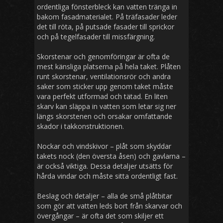
ordentliga fönsterbleck kan vatten tränga in
bakom fasadmaterialet. På träfasader leder
det till röta, på putsade fasader till sprickor
och på tegelfasader till missfärgning.
Skorstenar och genomföringar är ofta de
mest känsliga platserna på hela taket. Plåten
runt skorstenar, ventilationsrör och andra
saker som sticker upp genom taket måste
vara perfekt utformad och tätad. En liten
skarv kan släppa in vatten som letar sig ner
längs skorstenen och orsakar omfattande
skador i takkonstruktionen.
Nockar och vindskivor – plåt som skyddar
takets nock (den översta åsen) och gavlarna –
är också viktiga. Dessa detaljer utsätts för
hårda vindar och måste sitta ordentligt fast.
Beslag och detaljer – alla de små plåtbitar
som gör att vatten leds bort från skarvar och
övergångar – är ofta det som skiljer ett