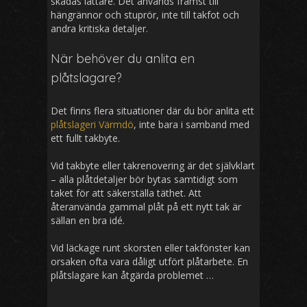
skadas lättare. Det används främst till
hängrännor och stuprör, inte till takfot och
andra kritiska detaljer.
När behöver du anlita en
plåtslagare?
Det finns flera situationer där du bör anlita ett
plåtslageri Värmdö
, inte bara i samband med
ett fullt takbyte.
Vid takbyte eller takrenovering är det självklart
– alla plåtdetaljer bör bytas samtidigt som
taket för att säkerställa täthet. Att
återanvända gammal plåt på ett nytt tak är
sällan en bra idé.
Vid läckage runt skorsten eller takfönster kan
orsaken ofta vara dåligt utfört plåtarbete. En
plåtslagare kan åtgärda problemet …