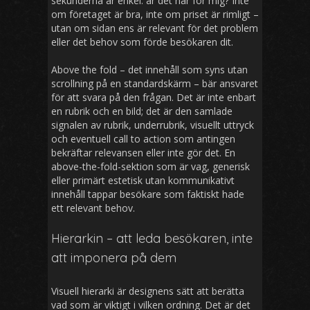
sekunderna är enkel: är det här för mig? Inte
om företaget är bra, inte om priset är rimligt –
utan om sidan ens är relevant för det problem
eller det behov som förde besökaren dit.
Above the fold – det innehåll som syns utan
scrollning på en standardskärm – bär ansvaret
för att svara på den frågan. Det är inte enbart
en rubrik och en bild; det är den samlade
signalen av rubrik, underrubrik, visuellt uttryck
och eventuell call to action som antingen
bekräftar relevansen eller inte gör det. En
above-the-fold-sektion som är vag, generisk
eller primärt estetisk utan kommunikativt
innehåll tappar besökare som faktiskt hade
ett relevant behov.
Hierarkin – att leda besökaren, inte
att imponera på dem
Visuell hierarki är designens sätt att berätta
vad som är viktigt i vilken ordning. Det är det