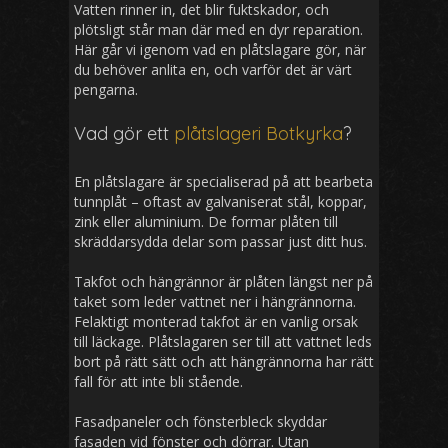
Vatten rinner in, det blir fuktskador, och
plötsligt står man där med en dyr reparation.
Här går vi igenom vad en plåtslagare gör, när
du behöver anlita en, och varför det är värt
pengarna.
Vad gör ett
plåtslageri Botkyrka
?
En plåtslagare är specialiserad på att bearbeta
tunnplåt – oftast av galvaniserat stål, koppar,
zink eller aluminium. De formar plåten till
skräddarsydda delar som passar just ditt hus.
Takfot och hängrännor är plåten längst ner på
taket som leder vattnet ner i hängrännorna.
Felaktigt monterad takfot är en vanlig orsak
till läckage. Plåtslagaren ser till att vattnet leds
bort på rätt sätt och att hängrännorna har rätt
fall för att inte bli stående.
Fasadpaneler och fönsterbleck skyddar
fasaden vid fönster och dörrar. Utan