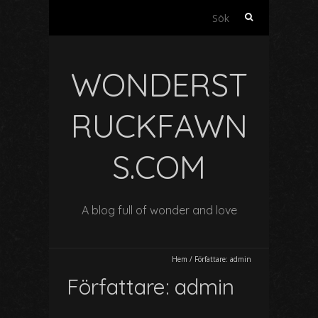
S
ö
k
e
WONDERST
f
t
e
RUCKFAWN
r
:
S.COM
A blog full of wonder and love
Hem
/
Författare:
admin
Författare:
admin