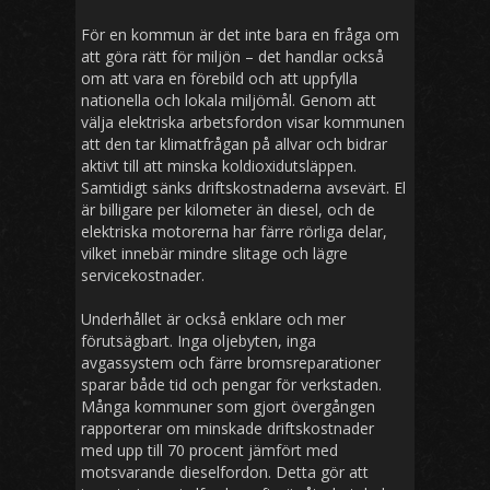
För en kommun är det inte bara en fråga om
att göra rätt för miljön – det handlar också
om att vara en förebild och att uppfylla
nationella och lokala miljömål. Genom att
välja elektriska arbetsfordon visar kommunen
att den tar klimatfrågan på allvar och bidrar
aktivt till att minska koldioxidutsläppen.
Samtidigt sänks driftskostnaderna avsevärt. El
är billigare per kilometer än diesel, och de
elektriska motorerna har färre rörliga delar,
vilket innebär mindre slitage och lägre
servicekostnader.
Underhållet är också enklare och mer
förutsägbart. Inga oljebyten, inga
avgassystem och färre bromsreparationer
sparar både tid och pengar för verkstaden.
Många kommuner som gjort övergången
rapporterar om minskade driftskostnader
med upp till 70 procent jämfört med
motsvarande dieselfordon. Detta gör att