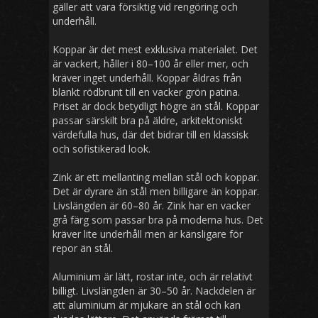
gäller att vara försiktig vid rengöring och
underhåll.
Koppar är det mest exklusiva materialet. Det
är vackert, håller i 80–100 år eller mer, och
kräver inget underhåll. Koppar åldras från
blankt rödbrunt till en vacker grön patina.
Priset är dock betydligt högre än stål. Koppar
passar särskilt bra på äldre, arkitektoniskt
värdefulla hus, där det bidrar till en klassisk
och sofistikerad look.
Zink är ett mellanting mellan stål och koppar.
Det är dyrare än stål men billigare än koppar.
Livslängden är 60–80 år. Zink har en vacker
grå färg som passar bra på moderna hus. Det
kräver lite underhåll men är känsligare för
repor än stål.
Aluminium är lätt, rostar inte, och är relativt
billigt. Livslängden är 30–50 år. Nackdelen är
att aluminium är mjukare än stål och kan