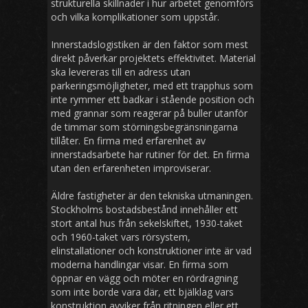
strukturella skillnader i hur arbetet genomförs
och vilka komplikationer som uppstår.
Innerstadslogistiken är den faktor som mest
direkt påverkar projektets effektivitet. Material
ska levereras till en adress utan
parkeringsmöjligheter, med ett trapphus som
inte rymmer ett badkar i stående position och
med grannar som reagerar på buller utanför
de timmar som störningsbegränsningarna
tillåter. En firma med erfarenhet av
innerstadsarbete har rutiner för det. En firma
utan den erfarenheten improviserar.
Äldre fastigheter är den tekniska utmaningen.
Stockholms bostadsbestånd innehåller ett
stort antal hus från sekelskiftet, 1930-taket
och 1960-taket vars rörsystem,
elinstallationer och konstruktioner inte är vad
moderna handlingar visar. En firma som
öppnar en vägg och möter en rördragning
som inte borde vara där, ett bjälklag vars
konstruktion avviker från ritningen eller ett