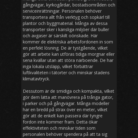
gångvägar, kyrkogårdar, bostadsområden och
serviceinrättningar. Personalen behöver
transportera allt från verktyg och sopkärl till
plantor och byggmaterial. Många av dessa
transporter sker i känsliga miljöer där buller
och avgaser är särskilt oönskade. Här
kommer de elektriska arbetsfordonen in som
en perfekt lösning. De är tystgående, vilket
gör att arbete kan utföras tidiga morgnar eller
sena kvällar utan att störa närboende. De har
inga lokala utsläpp, vilket förbättrar
luftkvaliteten i tätorter och minskar stadens
klimatavtryck.
Dessutom är de smidiga och kompakta, vilket
gör dem lätta att manövrera på trånga gator,
i parker och på gångvägar. Många modeller
har en bredd på strax över en meter, vilket
gör att de enkelt kan passera där tyngre
fordon inte kommer fram. Detta ökar
effektiviteten och minskar tiden som
personalen behöver spendera på att ta sig