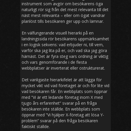
instrument som avgör om besökarens öga
naturligt rör sig från det mest relevanta till det
näst mest relevanta – eller om ögat vandrar
planlöst tills besökaren ger upp och lämnar.
En välfungerande visuell hierarki på en
landningssida rör besökarens uppmärksamhet
i en logisk sekvens: vad erbjuder ni, till vem,
varför ska jag lita på er, och vad ska jag göra
härnäst. Det är fyra steg vars ordning är viktig
och vars genomförande i de flesta
webbplatser är inverterat eller ostrukturerat.
Det vanligaste hierarkifelet är att lägga för
mycket vikt vid vad företaget är och för lite vid
vad besökaren får. En webbplats som öppnar
med ”Vi är ett ledande företag inom X med
tjugo års erfarenhet” svarar på en fråga
besökaren inte ställde. En webbplats som
öppnar med ”Vi hjälper X-företag att lösa Y-
problem” svarar på den fråga besökaren
faktiskt ställde.