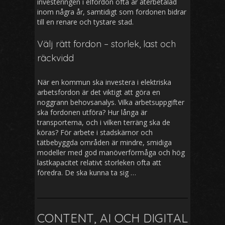
investeringen i elfordon ofta är återbetalad
inom några år, samtidigt som fordonen bidrar
till en renare och tystare stad.
Välj rätt fordon – storlek, last och
räckvidd
När en kommun ska investera i elektriska
arbetsfordon är det viktigt att göra en
noggrann behovsanalys. Vilka arbetsuppgifter
ska fordonen utföra? Hur långa är
transporterna, och i vilken terräng ska de
köras? För arbete i stadskärnor och
tätbebyggda områden är mindre, smidiga
modeller med god manöverförmåga och hög
lastkapacitet relativt storleken ofta att
föredra. De ska kunna ta sig …
CONTENT, AI OCH DIGITAL