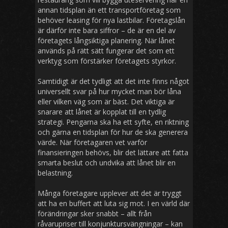
annan tidsplan än ett transportföretag som
behöver leasing för nya lastbilar. Företagslån
är därför inte bara siffror – de är en del av
företagets långsiktiga planering. När lånet
används på rätt sätt fungerar det som ett
verktyg som förstärker företagets styrkor.
Samtidigt är det tydligt att det inte finns något
universellt svar på hur mycket man bör låna
eller vilken väg som är bäst. Det viktiga är
snarare att lånet är kopplat till en tydlig
strategi. Pengarna ska ha ett syfte, en riktning
och gärna en tidsplan för hur de ska generera
värde. När företagaren vet varför
finansieringen behövs, blir det lättare att fatta
smarta beslut och undvika att lånet blir en
belastning.
Många företagare upplever att det är tryggt
att ha en buffert att luta sig mot. I en värld där
förändringar sker snabbt – allt från
råvarupriser till konjunktursvängningar – kan