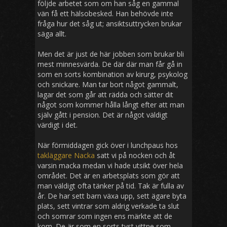
följde arbetet som om han såg en gammal
vän få ett hälsobesked. Han behövde inte
fråga hur det såg ut; ansiktsuttrycken brukar
säga allt.
Men det är just de här jobben som brukar bli
mest minnesvärda. De där där man får gå in
som en sorts kombination av kirurg, psykolog
och snickare. Man tar bort något gammalt,
lagar det som går att rädda och sätter dit
något som kommer hålla långt efter att man
själv gått i pension. Det är något väldigt
värdigt i det.
När förmiddagen gick över i lunchpaus hos
takläggare Nacka
satt vi på nocken och åt
varsin macka medan vi hade utsikt över hela
området. Det är en arbetsplats som gör att
man väldigt ofta tänker på tid. Tak är fulla av
år. De har sett barn växa upp, sett ägare byta
plats, sett vintrar som aldrig verkade ta slut
och somrar som ingen ens märkte att de
kom. De är som en sorts tyst vittne som