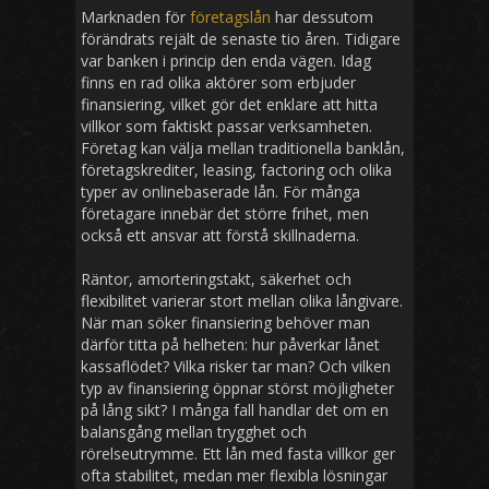
Marknaden för
företagslån
har dessutom
förändrats rejält de senaste tio åren. Tidigare
var banken i princip den enda vägen. Idag
finns en rad olika aktörer som erbjuder
finansiering, vilket gör det enklare att hitta
villkor som faktiskt passar verksamheten.
Företag kan välja mellan traditionella banklån,
företagskrediter, leasing, factoring och olika
typer av onlinebaserade lån. För många
företagare innebär det större frihet, men
också ett ansvar att förstå skillnaderna.
Räntor, amorteringstakt, säkerhet och
flexibilitet varierar stort mellan olika långivare.
När man söker finansiering behöver man
därför titta på helheten: hur påverkar lånet
kassaflödet? Vilka risker tar man? Och vilken
typ av finansiering öppnar störst möjligheter
på lång sikt? I många fall handlar det om en
balansgång mellan trygghet och
rörelseutrymme. Ett lån med fasta villkor ger
ofta stabilitet, medan mer flexibla lösningar