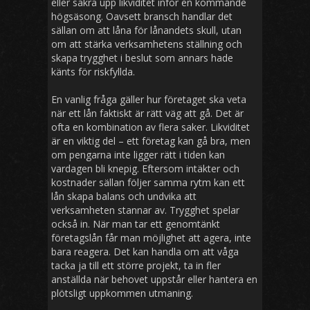
eller säkra upp likviditet inför en kommande
högsäsong. Oavsett bransch handlar det
sällan om att låna för lånandets skull, utan
om att stärka verksamhetens ställning och
skapa trygghet i beslut som annars hade
känts för riskfyllda.
En vanlig fråga gäller hur företaget ska veta
när ett lån faktiskt är rätt väg att gå. Det är
ofta en kombination av flera saker. Likviditet
är en viktig del – ett företag kan gå bra, men
om pengarna inte ligger rätt i tiden kan
vardagen bli knepig. Eftersom intäkter och
kostnader sällan följer samma rytm kan ett
lån skapa balans och undvika att
verksamheten stannar av. Trygghet spelar
också in. När man tar ett genomtänkt
företagslån får man möjlighet att agera, inte
bara reagera. Det kan handla om att våga
tacka ja till ett större projekt, ta in fler
anställda när behovet uppstår eller hantera en
plötsligt uppkommen utmaning.