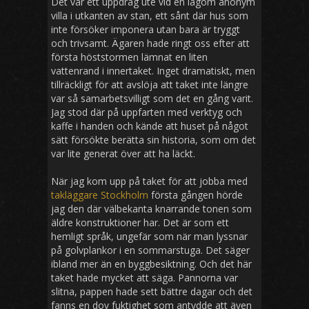
Det var ett uppdrag ute vid en lagom anonym
villa i utkanten av stan, ett sånt där hus som
inte försöker imponera utan bara är tryggt
och trivsamt. Ägaren hade ringt oss efter att
första höststormen lämnat en liten
vattenrand i innertaket. Inget dramatiskt, men
tillräckligt för att avslöja att taket inte längre
var så samarbetsvilligt som det en gång varit.
Jag stod där på uppfarten med verktyg och
kaffe i handen och kände att huset på något
sätt försökte berätta sin historia, som om det
var lite generat över att ha läckt.
När jag kom upp på taket för att jobba med
takläggare Stockholm
första gången hörde
jag den där välbekanta knarrande tonen som
äldre konstruktioner har. Det är som ett
hemligt språk, ungefär som när man lyssnar
på golvplankor i en sommarstuga. Det säger
ibland mer än en byggbesiktning. Och det här
taket hade mycket att säga. Pannorna var
slitna, pappen hade sett bättre dagar och det
fanns en dov fuktighet som antydde att även