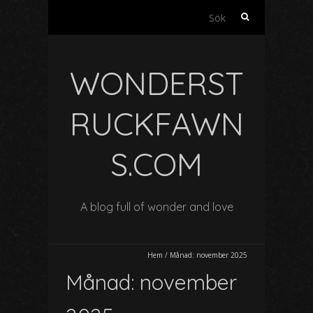
S
ö
k
e
WONDERST
f
t
e
RUCKFAWN
r
:
S.COM
A blog full of wonder and love
Hem
/
Månad:
november 2025
Månad:
november