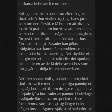
bjälkarna behövde lite omtanke.
Kollegan min kom upp strax efter mig och
skrattade åt hur vinden tog tag i hans jacka
som om den försökte få honom att kliva av
direkt. Vi pratade om hur vissa arbeten känns
som att man kliver in i någon annans dagbok,
för just taket är ofta det ställe där ett hus
åldras mest ärligt. Fasader kan piffas,
trädgårdar kan kamouflera problem, men ett
tak är alltid brutalt uppriktigt. Det skyddar eller
det gör det inte, det är rakt eller det sjunker,
och det är en av de få delar av ett hus som
aldrig går att dölja för en hantverkare.
Det blev snabbt tydligt att det här projektet
skulle kräva lite mer än det vanliga pannbytet.
Jag såg hur huset liksom drog in magen när vi
började lyfta bort rader av pannor. Underlaget
avslöjade fläckar av torrsprickor och en
fuktstrimma som smugit sig längre in än
någon önskat. Ägaren själv stod nedanför och